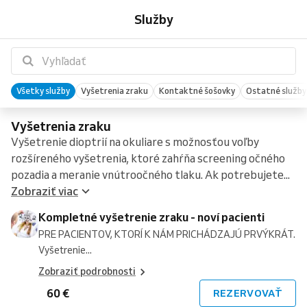
vyšetrenie
zraku
vyšetrenie
zraku
zraku
krátkozrakosti
mäkkých
Ortho-
tvrdých
aplikácie
pri
pri
šošoviek
nočných
hovor
–
Služby
zraku
-
zraku
-
dieťaťa
-
kontaktných
K
kontaktných
tvrdých
makkých
tvrdých
po
Orto-
vyšetrenie
-
noví
-
naši
konzultácia
šošoviek
(nočných)
šošoviek
kontaktných
kontaktných
kontaktných
aplikácii
k
zorného
noví
pacienti
naši
pacienti
kontaktných
šošoviek
šošovkách
šošovkách
kontaktných
poľa
pacienti
pacienti
šošoviek
šošoviek
Všetky služby
Vyšetrenia zraku
Kontaktné šošovky
Ostatné služby
Vyšetrenia zraku
Vyšetrenie dioptrií na okuliare s možnosťou voľby
rozšíreného vyšetrenia, ktoré zahŕňa screening očného
pozadia a meranie vnútroočného tlaku. Ak potrebujete...
Zobraziť viac
Kompletné vyšetrenie zraku - noví pacienti
PRE PACIENTOV, KTORÍ K NÁM PRICHÁDZAJÚ PRVÝKRÁT.
Vyšetrenie...
Zobraziť podrobnosti
60 €
REZERVOVAŤ